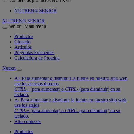
Conoce los productos NUTREN
NUTREN® SENIOR
NUTREN® SENIOR
Senior - Main menu
Productos
Glosario
Artículos
Preguntas Frecuentes
Calculadora de Proteína
Nutren
A+
Para aumentar o disminuir la fuente en nuestro sitio web,
use los accesos directos
CTRL+
(para aumentar) o
CTRL-
(para disminuir) en su
teclado.
A-
Para aumentar o disminuir la fuente en nuestro sitio web,
use los atajos
CTRL+
(para aumentar) o
CTRL-
(para disminuir) en su
teclado.
Alto contraste
Productos