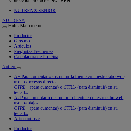
Conoce los productos NUTREN
NUTREN® SENIOR
NUTREN®
Hub - Main menu
Productos
Glosario
Artículos
Preguntas Frecuentes
Calculadora de Proteína
Nutren
A+
Para aumentar o disminuir la fuente en nuestro sitio web,
use los accesos directos
CTRL+
(para aumentar) o
CTRL-
(para disminuir) en su
teclado.
A-
Para aumentar o disminuir la fuente en nuestro sitio web,
use los atajos
CTRL+
(para aumentar) o
CTRL-
(para disminuir) en su
teclado.
Alto contraste
Productos