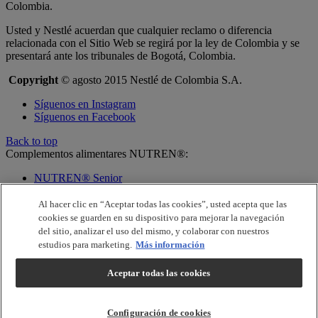
Colombia.
Usted y Nestlé acuerdan que cualquier reclamo o diferencia
relacionada con el Sitio Web se regirá por la ley de Colombia y se
presentará ante los tribunales de Bogotá, Colombia.
Copyright
© agosto 2015 Nestlé de Colombia S.A.
Síguenos en Instagram
Síguenos en Facebook
Back to top
Complementos alimentares NUTREN®:
NUTREN® Senior
Nestlé®
Al hacer clic en “Aceptar todas las cookies”, usted acepta que las
Servicio de Atención al Consumidor
cookies se guarden en su dispositivo para mejorar la navegación
del sitio, analizar el uso del mismo, y colaborar con nuestros
Llámanos gratis al
estudios para marketing.
Más información
Colombia: 01 8000 515566 / Bogota: 3489583
Aceptar todas las cookies
Términos y Condiciones
|
Política de Tratamiento de información
|
Política de Cookies
©2022, Nestlé. Marcas registradas por Societé des Produits Nestlé,
Configuración de cookies