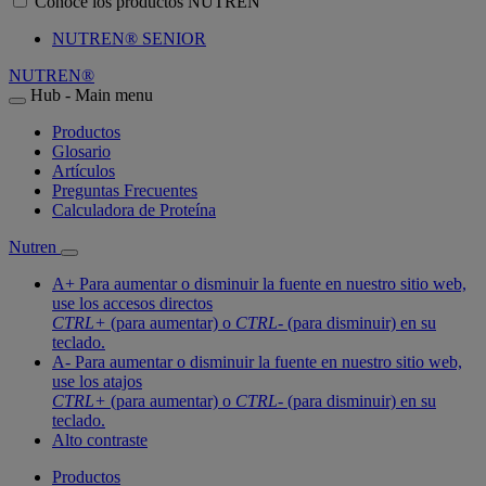
Conoce los productos NUTREN
NUTREN® SENIOR
NUTREN®
Hub - Main menu
Productos
Glosario
Artículos
Preguntas Frecuentes
Calculadora de Proteína
Nutren
A+
Para aumentar o disminuir la fuente en nuestro sitio web,
use los accesos directos
CTRL+
(para aumentar) o
CTRL-
(para disminuir) en su
teclado.
A-
Para aumentar o disminuir la fuente en nuestro sitio web,
use los atajos
CTRL+
(para aumentar) o
CTRL-
(para disminuir) en su
teclado.
Alto contraste
Productos