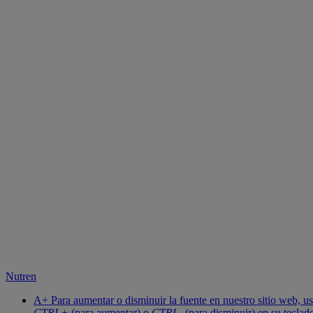
Nutren
A+
Para aumentar o disminuir la fuente en nuestro sitio web, us
CTRL+
(para aumentar) o
CTRL-
(para disminuir) en su teclad