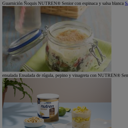
Guarnición
Ñoquis NUTREN® Senior con espinaca y salsa blanca
S
ensalada
Ensalada de rúgula, pepino y vinagreta con NUTREN® Sen