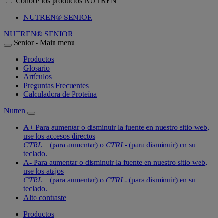
Conoce los productos NUTREN
NUTREN® SENIOR
NUTREN® SENIOR
Senior - Main menu
Productos
Glosario
Artículos
Preguntas Frecuentes
Calculadora de Proteína
Nutren
A+
Para aumentar o disminuir la fuente en nuestro sitio web,
use los accesos directos
CTRL+
(para aumentar) o
CTRL-
(para disminuir) en su
teclado.
A-
Para aumentar o disminuir la fuente en nuestro sitio web,
use los atajos
CTRL+
(para aumentar) o
CTRL-
(para disminuir) en su
teclado.
Alto contraste
Productos