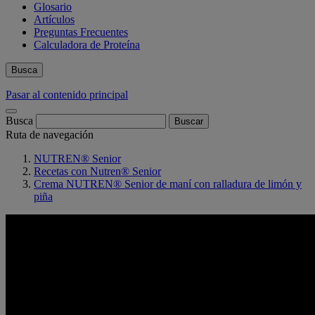
Glosario
Artículos
Preguntas Frecuentes
Calculadora de Proteína
Busca
Pasar al contenido principal
Busca
Ruta de navegación
NUTREN® Senior
Recetas con Nutren® Senior
Crema NUTREN® Senior de maní con ralladura de limón y
piña