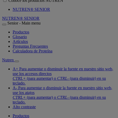
Conoce los productos NUTREN
NUTREN® SENIOR
NUTREN® SENIOR
Senior - Main menu
Productos
Glosario
Artículos
Preguntas Frecuentes
Calculadora de Proteína
Nutren
A+
Para aumentar o disminuir la fuente en nuestro sitio web,
use los accesos directos
CTRL+
(para aumentar) o
CTRL-
(para disminuir) en su
teclado.
A-
Para aumentar o disminuir la fuente en nuestro sitio web,
use los atajos
CTRL+
(para aumentar) o
CTRL-
(para disminuir) en su
teclado.
Alto contraste
Productos