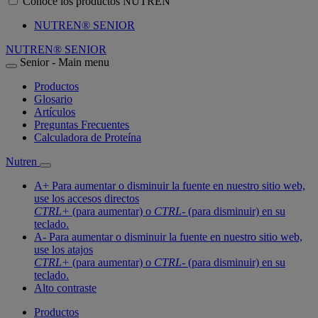
Conoce los productos NUTREN
NUTREN® SENIOR
NUTREN® SENIOR
Senior - Main menu
Productos
Glosario
Artículos
Preguntas Frecuentes
Calculadora de Proteína
Nutren
A+
Para aumentar o disminuir la fuente en nuestro sitio web,
use los accesos directos
CTRL+
(para aumentar) o
CTRL-
(para disminuir) en su
teclado.
A-
Para aumentar o disminuir la fuente en nuestro sitio web,
use los atajos
CTRL+
(para aumentar) o
CTRL-
(para disminuir) en su
teclado.
Alto contraste
Productos